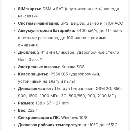
SIM-карты:
GSM и SAT (cпутниковая сеть) «всегда-
на-связи»
Системы навигации:
GPS, BeiDou, Galileo и ГЛОНАСС
Аккумуляторная батарейка:
3400 мА/ч, до 11 часов
в режиме разговора, до 100 часов в режиме
ожидания
Дисплей:
2,4″ анти бликовое, ударопрочное стекло
Gorill Glass ®
Экстренные вызовы:
Кнопка SOS
Класс защиты:
IP55/IK05 (ударопрочный,
устойчивый на влагу и пыль)
Диапазон частот:
Thuraya L-диапазон, GSM 2G: 850,
900, 1800, 1900 МГц, 3G: 800/850, 900, 2100 МГц
Размер:
138 x 57 x 27 mm
Вес:
222 г
Синхронизация с ПК:
Windows 10/8
Диапазон рабочих температур:
от -10°C до +55°С