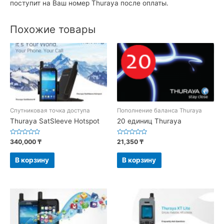
поступит на Ваш номер Thuraya после оплаты.
Похожие товары
Спутниковая точка доступа
Пополнение баланса Thuraya
Thuraya SatSleeve Hotspot
20 единиц Thuraya
Оценка
Оценка
340,000
₸
21,350
₸
0
0
из
из
5
5
В корзину
В корзину