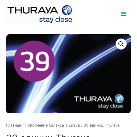
Глав
мен
Главная
/
Пополнение баланса Thuraya
/ 39 единиц Thuraya