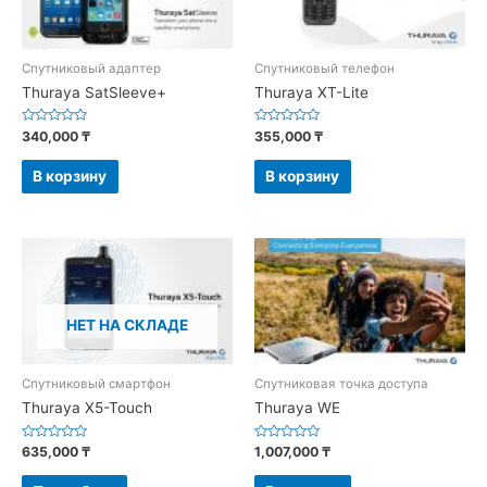
Спутниковый адаптер
Спутниковый телефон
Thuraya SatSleeve+
Thuraya XT-Lite
Оценка
Оценка
340,000
₸
355,000
₸
0
0
из
из
5
5
В корзину
В корзину
НЕТ НА СКЛАДЕ
Спутниковый смартфон
Спутниковая точка доступа
Thuraya X5-Touch
Thuraya WE
Оценка
Оценка
635,000
₸
1,007,000
₸
0
0
из
из
5
5