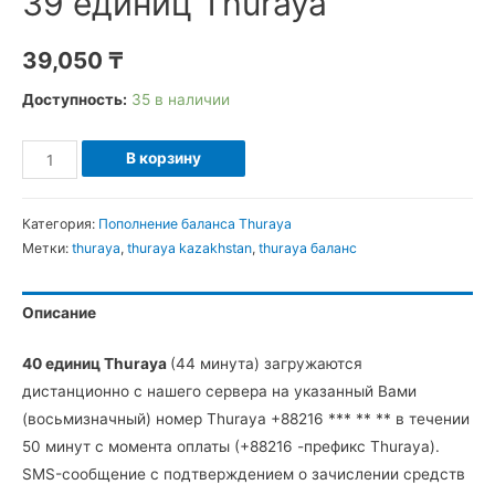
39 единиц Thuraya
39,050
₸
Доступность:
35 в наличии
Количество
В корзину
39
единиц
Категория:
Пополнение баланса Thuraya
Thuraya
Метки:
thuraya
,
thuraya kazakhstan
,
thuraya баланс
Описание
40 единиц Thuraya
(44 минута) загружаются
дистанционно с нашего сервера на указанный Вами
(восьмизначный) номер Thuraya +88216 *** ** ** в течении
50 минут с момента оплаты (+88216 -префикс Thuraya).
SMS-сообщение с подтверждением о зачислении средств